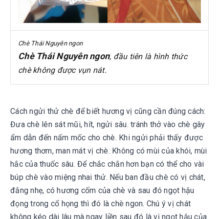
Chè Thái Nguyên ngon
Chè Thái Nguyên ngon
, đầu tiên là hình thức
chè không được vụn nát.
Cách ngửi thử chè để biết hương vị cũng cần đúng cách:
Đưa chè lên sát mũi, hít, ngửi sâu. tránh thở vào chè gây
ẩm dẫn đến nấm mốc cho chè. Khi ngửi phải thấy được
hương thơm, man mát vị chè. Không có mùi của khói, mùi
hắc của thuốc sâu.
Để chắc chắn hơn bạn có thể cho vài
búp chè vào miệng nhai thử. Nếu ban đầu chè có vị chát,
đắng nhẹ, có hương cốm của chè và sau đó ngọt hậu
đọng trong cổ họng thì đó là chè ngon. Chú ý vị chát
không kéo dài lâu mà ngay liền sau đó là vị ngọt hậu của