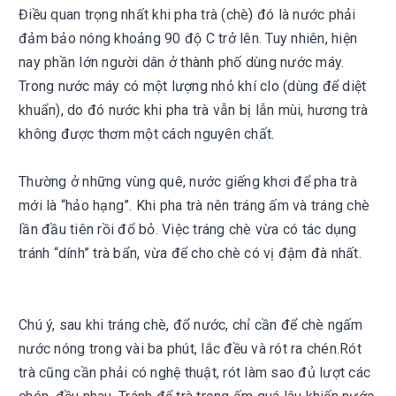
Điều quan trọng nhất khi pha trà (chè) đó là nước phải
đảm bảo nóng khoảng 90 độ C trở lên. Tuy nhiên, hiện
nay phần lớn người dân ở thành phố dùng nước máy.
Trong nước máy có một lượng nhỏ khí clo (dùng để diệt
khuẩn), do đó nước khi pha trà vẫn bị lẫn mùi, hương trà
không được thơm một cách nguyên chất.
Thường ở những vùng quê, nước giếng khơi để pha trà
mới là “hảo hạng”. Khi pha trà nên tráng ấm và tráng chè
lần đầu tiên rồi đổ bỏ. Việc tráng chè vừa có tác dụng
tránh “dính” trà bẩn, vừa để cho chè có vị đậm đà nhất.
Chú ý, sau khi tráng chè, đổ nước, chỉ cần để chè ngấm
nước nóng trong vài ba phút, lắc đều và rót ra chén.Rót
trà cũng cần phải có nghệ thuật, rót làm sao đủ lượt các