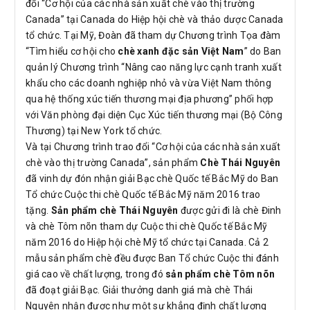
đổi “Cơ hội của các nhà sản xuất chè vào thị trường
Canada” tại Canada do Hiệp hội chè và thảo dược Canada
tổ chức. Tại Mỹ, Đoàn đã tham dự Chương trình Tọa đàm
“Tìm hiểu cơ hội cho
chè xanh đặc sản Việt Nam
” do Ban
quản lý Chương trình “Nâng cao năng lực cạnh tranh xuất
khẩu cho các doanh nghiệp nhỏ và vừa Việt Nam thông
qua hệ thống xúc tiến thương mại địa phương” phối hợp
với Văn phòng đại diện Cục Xúc tiến thương mại (Bộ Công
Thương) tại New York tổ chức.
Và tại Chương trình trao đổi “Cơ hội của các nhà sản xuất
chè vào thị trường Canada”, sản phẩm
Chè Thái Nguyên
đã vinh dự đón nhận giải Bạc chè Quốc tế Bắc Mỹ do Ban
Tổ chức Cuộc thi chè Quốc tế Bắc Mỹ năm 2016 trao
tặng.
Sản phẩm chè Thái Nguyên
được gửi đi là chè Đinh
và chè Tôm nõn tham dự Cuộc thi chè Quốc tế Bắc Mỹ
năm 2016 do Hiệp hội chè Mỹ tổ chức tại Canada. Cả 2
mẫu sản phẩm chè đều được Ban Tổ chức Cuộc thi đánh
giá cao về chất lượng, trong đó
sản phẩm chè Tôm nõn
đã đoạt giải Bạc. Giải thưởng danh giá mà chè Thái
Nguyên nhận được như một sự khẳng định chất lượng