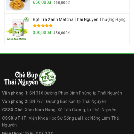
650,000đ
950,000đ
Bột Trà Xanh Matcha Thái Nguyên Thượng Hạng
300,000đ
450,000đ
Văn phòng 1:
SN 316 Đường Phan Đình Phùng tp Thái Nguyên
Văn phòng 2:
SN 79/1 Đường Bắc Kạn tp Thái Nguyên
CSSX Chè:
Xóm Nam Hưng, Xã Tân Cương, tp Thái Nguyên
CSSX ĐTHT:
Viện Khoa Học Sự Sống Đại Học Nông Lâm Thái
Nguyên
Điện thoại:
0986.XXX.XXX