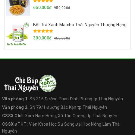
650,000đ
950,000đ
Bột Trà Xanh Matcha Thái Nguyên Thượng Hạng
300,000đ
450,000đ
Văn phòng 1:
SN 316 Đường Phan Đình Phùng tp Thái Nguyên
Văn phòng 2:
SN 79/1 Đường Bắc Kạn tp Thái Nguyên
CSSX Chè:
Xóm Nam Hưng, Xã Tân Cương, tp Thái Nguyên
CSSX ĐTHT:
Viện Khoa Học Sự Sống Đại Học Nông Lâm Thái
Nguyên