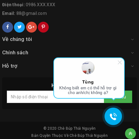
Điện thoại:
0986.XXX.XXX
Email:
88@gmail.com
Về chúng tôi
Chính sách
Hỗ trợ
Tùng
Hãy gọi cho tôi
Không biết em có thể hỗ trợ gì
cho anh/chị không ạ?
Yêu cầu
© 2020
Chè Búp Thái Nguyên
Bản Quyền Thuộc Về
Chè Búp Thái Nguyên