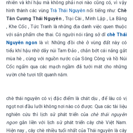
nhiên và khí hậu mà không phải nơi nào cũng có, vì vậy
hình thành các vùng
Trà Thái Nguyên
nổi tiếng như:
Chè
Tân Cương Thái Nguyên
, Trại Cài , Minh Lập , La Bằng
, Khe Cốc , Tức Tranh là những địa danh việc quen thuộc
với sản phẩm che thai. Có người nói rằng sở dĩ
chè Thái
Nguyên ngon
là vì: Những đồi chè ở vùng đất này có
tiểu khí hậu nhờ dãy núi Tam Đảo , chắn bớt cái nắng gắt
mùa hè , cùng với nguồn nước của Sông Công và hồ Núi
Cốc ngấm qua các mạch ngầm đã tưới mát cho những
vườn chè tươi tốt quanh năm.
chè thái nguyên có vị đặc điểm là chát dịu , để lâu có vị
ngọt nơi đầu lưỡi không nơi nào có được. Qua các tài liệu
nghiên cứu thì lịch sử phát triển của
chè thái nguyên
ngon
gắn liền với lịch sử phát triển cây chè Việt Nam.
Hiện nay , cây chè nhiều tuổi nhất của Thái nguyên là cây