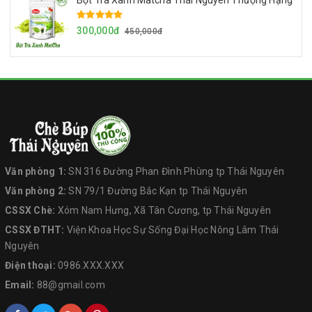
Bột Trà Xanh Matcha Thái Nguyên Thượng Hạng
300,000đ
450,000đ
Văn phòng 1:
SN 316 Đường Phan Đình Phùng tp Thái Nguyên
Văn phòng 2:
SN 79/1 Đường Bắc Kạn tp Thái Nguyên
CSSX Chè:
Xóm Nam Hưng, Xã Tân Cương, tp Thái Nguyên
CSSX ĐTHT:
Viện Khoa Học Sự Sống Đại Học Nông Lâm Thái
Nguyên
Điện thoại:
0986.XXX.XXX
Email:
88@gmail.com