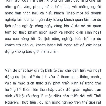
“Kinh đô” của Trà Việt , không chỉ thế , các làng chè lại
nằm giữa vùng phong cảnh hữu tình, với những người
nông dân nhân hậu và hiếu khách. Theo một số doanh
nghiệp làm du lịch , gần đây lượng khách quan tâm tới du
lịch nông nghiệp càng ngày càng lớn vì đa số rất quan
tâm tới thực phẩm ngon sạch và không gian sinh hoạt
của các nông hộ. Du lịch nông nghiệp luôn hỗ trợ du
khách trở nên du khách hăng hái trong tất cả các hoạt
động không bao giờ nhàm chán.
Vấn đề phát huy giá trị kinh tế cây chè gắn liền với hoạt
động du lịch , để du lịch vừa là tham quan thắng cảnh ,
vừa là mục đích thúc đẩy phát triển kinh tế trang trại
hướng tới thêm lên thu nhập , xóa đói giảm nghèo , an
sinh xã hội rõ ràng là một điều cần thiết đối với Thái
Nguyên. Thực tiễn , du lịch nông nghiệp trên thế giới rất