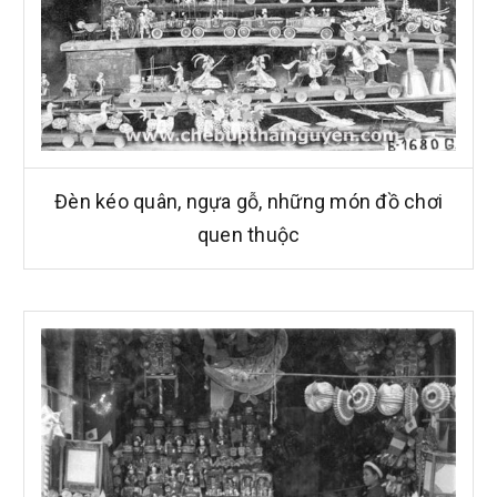
Đèn kéo quân, ngựa gỗ, những món đồ chơi
quen thuộc