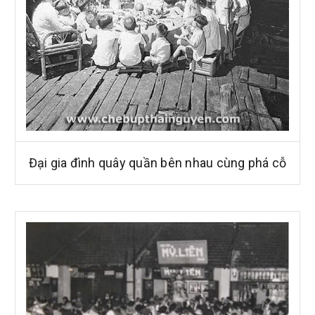
Đại gia đình quây quần bên nhau cùng phá cỗ