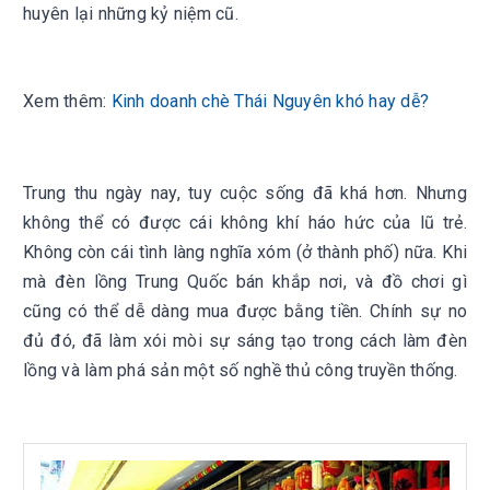
huyên lại những kỷ niệm cũ.
Xem thêm:
Kinh doanh chè Thái Nguyên khó hay dễ?
Trung thu ngày nay, tuy cuộc sống đã khá hơn. Nhưng
không thể có được cái không khí háo hức của lũ trẻ.
Không còn cái tình làng nghĩa xóm (ở thành phố) nữa. Khi
mà đèn lồng Trung Quốc bán khắp nơi, và đồ chơi gì
cũng có thể dễ dàng mua được bằng tiền. Chính sự no
đủ đó, đã làm xói mòi sự sáng tạo trong cách làm đèn
lồng và làm phá sản một số nghề thủ công truyền thống.