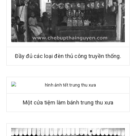
Đầy đủ các loại đèn thủ công truyền thống.
Một cửa tiệm làm bánh trung thu xưa