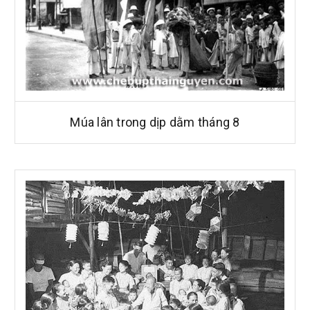
Múa lân trong dịp dằm tháng 8