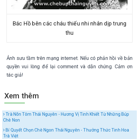
Bác Hồ bên các cháu thiếu nhi nhân dịp trung
thu
Ảnh sưu tầm trên mạng internet. Nếu có phản hồi về bản
quyền vui lòng để lại comment và dẫn chứng. Cảm ơn
tác giả!
Xem thêm
Trà Nõn Tôm Thái Nguyên - Hương Vị Tinh Khiết Từ Những Búp
Chè Non
Bí Quyết Chọn Chè Ngon Thái Nguyên - Thưởng Thức Tinh Hoa
Trà Việt