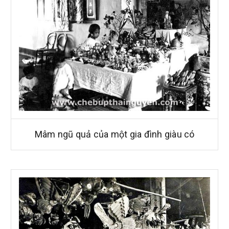
Mâm ngũ quả của một gia đình giàu có