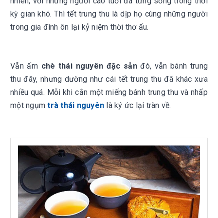
nhiên, với những người cao tuổi đã từng sống trong thời
kỳ gian khó. Thì tết trung thu là dịp họ cùng những người
trong gia đình ôn lại kỷ niệm thời thơ ấu.
Vẫn ấm
chè thái nguyên đặc sản
đó, vẫn bánh trung
thu đây, nhưng dường như cái tết trung thu đã khác xưa
nhiều quá. Mỗi khi cắn một miếng bánh trung thu và nhấp
một ngụm
trà thái nguyên
là ký ức lại tràn về.