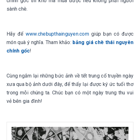
chính gốc thì khó mà mua được nếu không phải người
sành chè.
Hãy để
www.chebupthainguyen.com
giúp bạn có được
món quà ý nghĩa. Tham khảo:
bảng giá chè thái nguyên
chính gốc
!
Cùng ngắm lại những bức ảnh về tết trung cổ truyền ngày
xưa qua bộ ảnh dưới đây, để thấy lại được ký ức tuổi thơ
trong mỗi chúng ta. C
húc bạn có một ngày trung thu vui
vẻ bên gia đình!