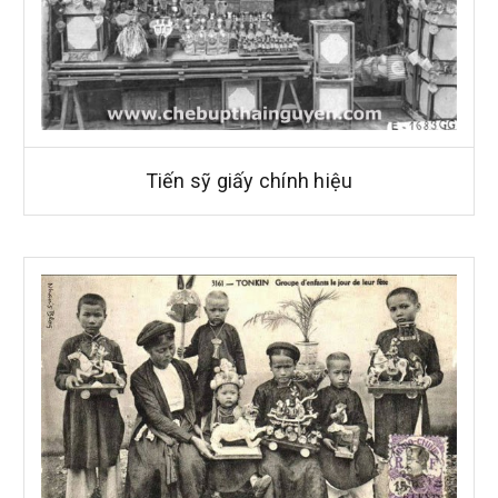
Tiến sỹ giấy chính hiệu