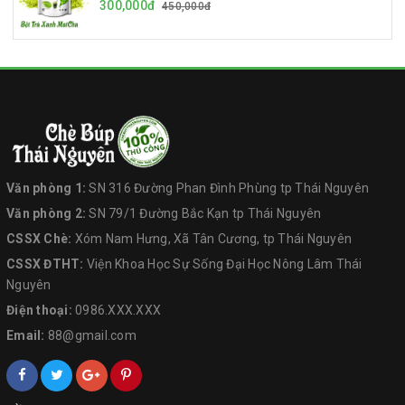
300,000đ
450,000đ
Văn phòng 1:
SN 316 Đường Phan Đình Phùng tp Thái Nguyên
Văn phòng 2:
SN 79/1 Đường Bắc Kạn tp Thái Nguyên
CSSX Chè:
Xóm Nam Hưng, Xã Tân Cương, tp Thái Nguyên
CSSX ĐTHT:
Viện Khoa Học Sự Sống Đại Học Nông Lâm Thái
Nguyên
Điện thoại:
0986.XXX.XXX
Email:
88@gmail.com